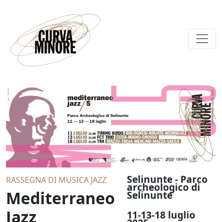
Selinunte - Parco
RASSEGNA DI MUSICA JAZZ
archeologico di
Mediterraneo
Selinunte
Jazz
11-13-18 luglio