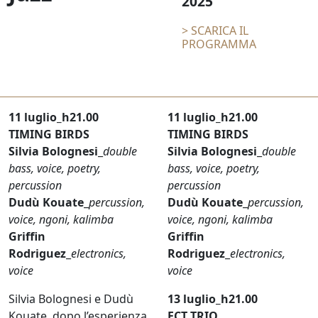
2025
> SCARICA IL
PROGRAMMA
11 luglio_h21.00
11 luglio_h21.00
TIMING BIRDS
TIMING BIRDS
Silvia Bolognesi
_
double
Silvia Bolognesi
_
double
bass, voice, poetry,
bass, voice, poetry,
percussion
percussion
Dudù Kouate
_
percussion,
Dudù Kouate
_
percussion,
voice, ngoni, kalimba
voice, ngoni, kalimba
Griffin
Griffin
Rodriguez
_
electronics,
Rodriguez
_
electronics,
voice
voice
Silvia Bolognesi e Dudù
13 luglio_h21.00
Kouate, dopo l’esperienza
FCT TRIO