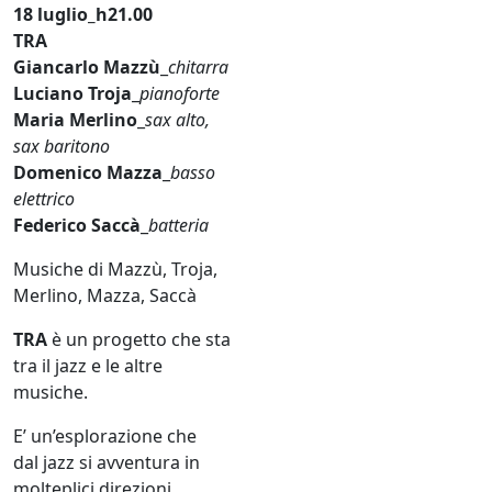
18 luglio_h21.00
TRA
Giancarlo Mazzù
_
chitarra
Luciano Troja
_
pianoforte
Maria Merlino
_
sax alto,
sax baritono
Domenico Mazza
_
basso
elettrico
Federico Saccà
_
batteria
Musiche di Mazzù, Troja,
Merlino, Mazza, Saccà
TRA
è un progetto che sta
tra il
jazz
e le altre
musiche.
E’ un’esplorazione che
dal
jazz
si avventura in
molteplici direzioni,