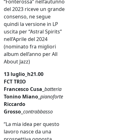
“Fonterossa” nell’autunno
del 2023 riceve un grande
consenso, ne segue
quindi la versione in LP
uscita per “Astral Spirits”
nell’Aprile del 2024
(nominato fra migliori
album dell’anno per All
About
Jazz
)
13 luglio_h21.00
FCT TRIO
Francesco Cusa
_
batteria
Tonino Miano
_
pianoforte
Riccardo
Grosso
_
contrabbasso
“La mia idea per questo
lavoro nasce da una
prospettiva opposta