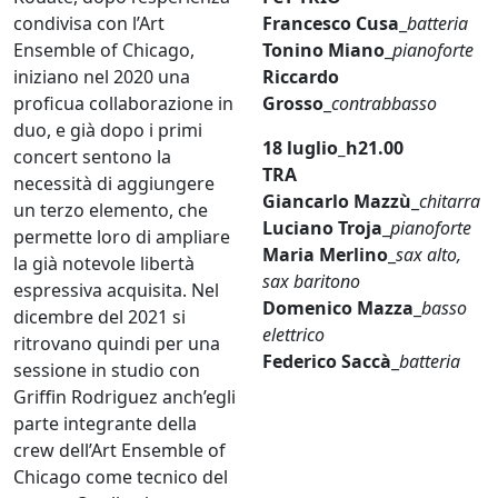
condivisa con l’Art
Francesco Cusa
_
batteria
Ensemble of Chicago,
Tonino Miano
_
pianoforte
iniziano nel 2020 una
Riccardo
proficua collaborazione in
Grosso
_
contrabbasso
duo, e già dopo i primi
18 luglio_h21.00
concert sentono la
TRA
necessità di aggiungere
Giancarlo Mazzù
_
chitarra
un terzo elemento, che
Luciano Troja
_
pianoforte
permette loro di ampliare
Maria Merlino
_
sax alto,
la già notevole libertà
sax baritono
espressiva acquisita. Nel
Domenico Mazza
_
basso
dicembre del 2021 si
elettrico
ritrovano quindi per una
Federico Saccà
_
batteria
sessione in studio con
Griffin Rodriguez anch’egli
parte integrante della
crew dell’Art Ensemble of
Chicago come tecnico del