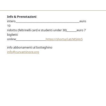
Info & Prenotazioni
intero_____________________________________________euro
10
ridotto (feltrinelli card e studenti under 30)_______euro 7
biglietti
online_____________________
https://shorturl.at/MSHn5
info abbonamenti al botteghino
info@curvaminore.org