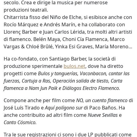
secolo. Crea e dirige la musica per numerose
produzioni teatrali.
Chitarrista fisso del Niño de Elche, si esibisce anche con
Rocío Márquez e Andrés Marín, e ha collaborato con
Llorenç Barber e Juan Carlos Lérida, tra molti altri artisti
di flamenco. Belén Maya, Choni Cía Flamenca, Marco
Vargas & Chloé Brûlé, Yinka Esi Graves, María Moreno…
Ha co-fondato, con Santiago Barber, la società di
produzione sperimentale
bulos.net
, dove ha diretto
progetti come
Bulos y tanguerías, Vaconbacon, cantar las
fuerzas, Cartuja a Ras, Operación salida de tiesto, Carta
flamenca a Nam Jun Paik e Diálogos Electro Flamenco.
Compone anche per film come
NO, un cuento flamenco
di
José Luís Tirado e
Aquí polígono sur
di Paco Baños. Ha
anche contribuito ad altri film come
Nueve Sevillas
e
Canto Cósmico.
Tra le sue registrazioni ci sono i due LP pubblicati come