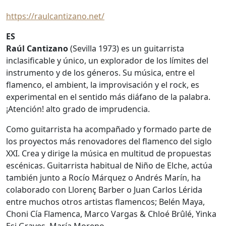
https://raulcantizano.net/
ES
Raúl Cantizano
(Sevilla 1973) es un guitarrista
inclasificable y único, un explorador de los límites del
instrumento y de los géneros. Su música, entre el
flamenco, el ambient, la improvisación y el rock, es
experimental en el sentido más diáfano de la palabra.
¡Atención! alto grado de imprudencia.
Como guitarrista ha acompañado y formado parte de
los proyectos más renovadores del flamenco del siglo
XXI. Crea y dirige la música en multitud de propuestas
escénicas. Guitarrista habitual de Niño de Elche, actúa
también junto a Rocío Márquez o Andrés Marín, ha
colaborado con Llorenç Barber o Juan Carlos Lérida
entre muchos otros artistas flamencos; Belén Maya,
Choni Cía Flamenca, Marco Vargas & Chloé Brûlé, Yinka