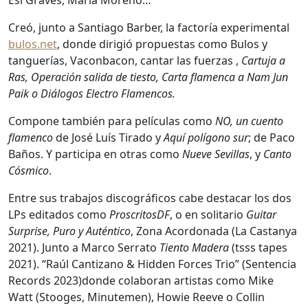
Esi Graves, María Moreno…
Creó, junto a Santiago Barber, la factoría experimental
bulos.net
, donde dirigió propuestas como Bulos y
tanguerías, Vaconbacon, cantar las fuerzas ,
Cartuja a
Ras, Operación salida de tiesto, Carta flamenca a Nam Jun
Paik o Diálogos Electro Flamencos.
Compone también para películas como
NO, un cuento
flamenco
de José Luís Tirado y
Aquí polígono sur
; de Paco
Baños. Y participa en otras como
Nueve Sevillas
, y
Canto
Cósmico
.
Entre sus trabajos discográficos cabe destacar los dos
LPs editados como
ProscritosDF
, o en solitario
Guitar
Surprise, Puro y Auténtico
, Zona Acordonada (La Castanya
2021). Junto a Marco Serrato
Tiento Madera
(tsss tapes
2021). “Raúl Cantizano & Hidden Forces Trio” (Sentencia
Records 2023)donde colaboran artistas como Mike
Watt (Stooges, Minutemen), Howie Reeve o Collin