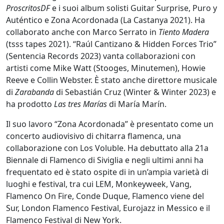
ProscritosDF
e i suoi album solisti Guitar Surprise, Puro y
Auténtico e Zona Acordonada (La Castanya 2021). Ha
collaborato anche con Marco Serrato in
Tiento Madera
(tsss tapes 2021). “Raúl Cantizano & Hidden Forces Trio”
(Sentencia Records 2023) vanta collaborazioni con
artisti come Mike Watt (Stooges, Minutemen), Howie
Reeve e Collin Webster. È stato anche direttore musicale
di
Zarabanda
di Sebastián Cruz (Winter & Winter 2023) e
ha prodotto
Las tres Marías
di María Marín.
Il suo lavoro “Zona Acordonada” è presentato come un
concerto audiovisivo di chitarra flamenca, una
collaborazione con Los Voluble. Ha debuttato alla 21a
Biennale di Flamenco di Siviglia e negli ultimi anni ha
frequentato ed è stato ospite di in un’ampia varietà di
luoghi e festival, tra cui LEM, Monkeyweek, Vang,
Flamenco On Fire, Conde Duque, Flamenco viene del
Sur, London Flamenco Festival, Eurojazz in Messico e il
Flamenco Festival di New York.