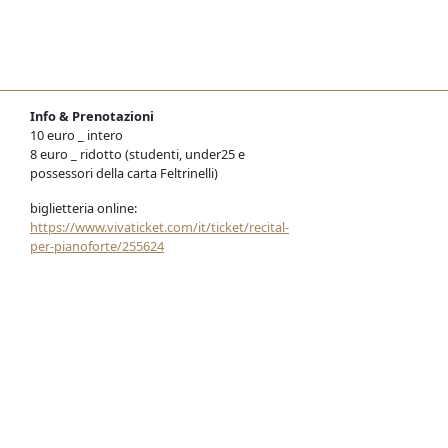
Info & Prenotazioni
10 euro _ intero
8 euro _ ridotto (studenti, under25 e
possessori della carta Feltrinelli)
biglietteria online:
https://www.vivaticket.com/it/ticket/recital-
per-pianoforte/255624