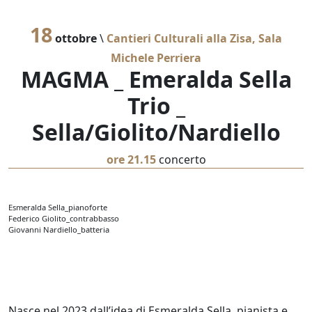
18
ottobre
\
Cantieri Culturali alla Zisa, Sala
Michele Perriera
MAGMA _ Emeralda Sella
Trio _
Sella/Giolito/Nardiello
ore 21.15
concerto
Esmeralda Sella_pianoforte
Federico Giolito_contrabbasso
Giovanni Nardiello_batteria
Nasce nel 2023 dall’idea di Esmeralda Sella, pianista e