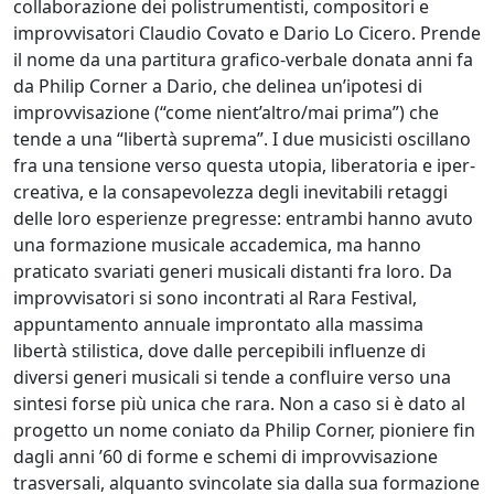
collaborazione dei polistrumentisti, compositori e
improvvisatori Claudio Covato e Dario Lo Cicero. Prende
il nome da una partitura grafico-verbale donata anni fa
da Philip Corner a Dario, che delinea un’ipotesi di
improvvisazione (“come nient’altro/mai prima”) che
tende a una “libertà suprema”. I due musicisti oscillano
fra una tensione verso questa utopia, liberatoria e iper-
creativa, e la consapevolezza degli inevitabili retaggi
delle loro esperienze pregresse: entrambi hanno avuto
una formazione musicale accademica, ma hanno
praticato svariati generi musicali distanti fra loro. Da
improvvisatori si sono incontrati al Rara Festival,
appuntamento annuale improntato alla massima
libertà stilistica, dove dalle percepibili influenze di
diversi generi musicali si tende a confluire verso una
sintesi forse più unica che rara. Non a caso si è dato al
progetto un nome coniato da Philip Corner, pioniere fin
dagli anni ’60 di forme e schemi di improvvisazione
trasversali, alquanto svincolate sia dalla sua formazione