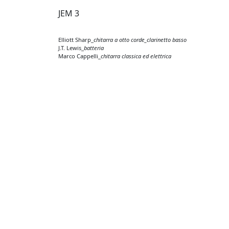
JEM 3
Elliott Sharp_
chitarra a otto corde_clarinetto basso
J.T. Lewis_
batteria
Marco Cappelli_
chitarra classica ed elettrica