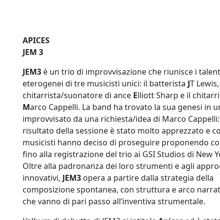
APICES
JEM 3
JEM3
è un trio di improvvisazione che riunisce i talent
eterogenei di tre musicisti unici: il batterista
J
T Lewis, 
chitarrista/suonatore di ance
E
lliott Sharp e il chitarr
M
arco Cappelli. La band ha trovato la sua genesi in u
improvvisato da una richiesta/idea di Marco Cappelli: 
risultato della sessione è stato molto apprezzato e cos
musicisti hanno deciso di proseguire proponendo co
fino alla registrazione del trio ai GSI Studios di New Y
Oltre alla padronanza dei loro strumenti e agli appro
innovativi,
JEM3
opera a partire dalla strategia della
composizione spontanea, con struttura e arco narrat
che vanno di pari passo all’inventiva strumentale.