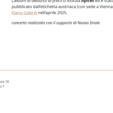
L’album di debutto di JEM3 si intitola
Apices
ed è stat
pubblicato dall’etichetta austriaca (con sede a Vienna
Klang Galerie
nell’aprile 2025.
concerto realizzato con il supporto di Nuovo Imaie
uro 10
o 7