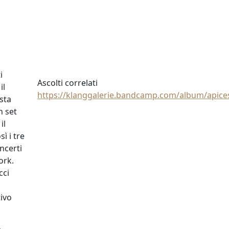
i
Ascolti correlati
il
https://klanggalerie.bandcamp.com/album/apice
ista
n set
il
ì i tre
ncerti
ork.
cci
ivo